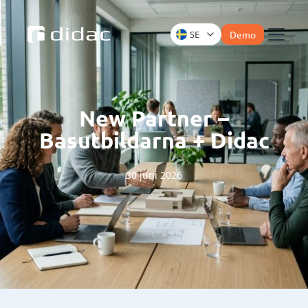
SE
Demo
Meny
New Partner –
Basutbildarna + Didac
30 juni 2026